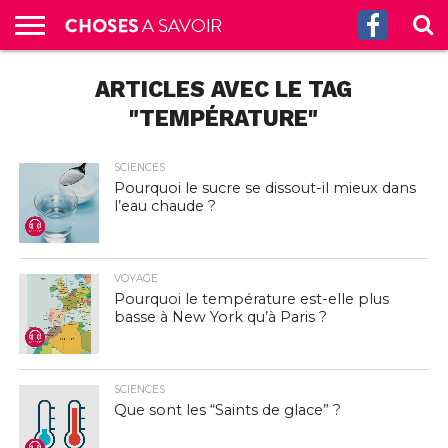
ACCUEIL
ARTICLES AVEC LE TAG
CULTURE
SCIENCES
SANTÉ
HISTOIRE
ÉCONOMIE
INCROYABLE
TECH
AUTRES
S’ABONNER
CONTACT
A
G.
!
AUX
PROPOS
PODCASTS
"TEMPÉRATURE"
SCIENCES
Pourquoi le sucre se dissout-il mieux dans
l’eau chaude ?
VOYAGE
Pourquoi le température est-elle plus
basse à New York qu’à Paris ?
SCIENCES
Que sont les “Saints de glace” ?