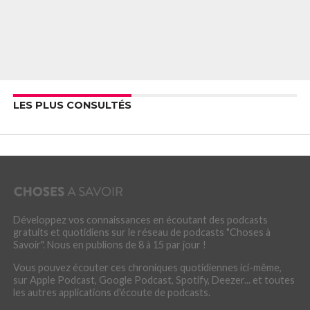
LES PLUS CONSULTÉS
Développez vos connaissances en écoutant des podcasts
gratuits et quotidiens sur le réseau de podcasts "Choses à
Savoir". Nous en publions de 8 à 15 par jour !
Vous pouvez écouter ces chroniques quotidiennes ici-même,
sur Apple Podcast, Google Podcast, Spotify, Deezer... et toutes
les autres applications d'écoute de podcasts.