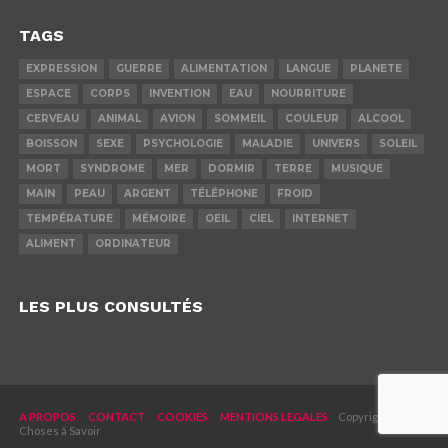
TAGS
EXPRESSION
GUERRE
ALIMENTATION
LANGUE
PLANETE
ESPACE
CORPS
INVENTION
EAU
NOURRITURE
CERVEAU
ANIMAL
AVION
SOMMEIL
COULEUR
ALCOOL
BOISSON
SEXE
PSYCHOLOGIE
MALADIE
UNIVERS
SOLEIL
MORT
SYNDROME
MER
DORMIR
TERRE
MUSIQUE
MAIN
PEAU
ARGENT
TÉLÉPHONE
FROID
TEMPÉRATURE
MÉMOIRE
OEIL
CIEL
INTERNET
ALIMENT
ORDINATEUR
LES PLUS CONSULTÉS
A PROPOS
CONTACT
COOKIES
MENTIONS LEGALES
Copyright © 2019
Choses à Savoir