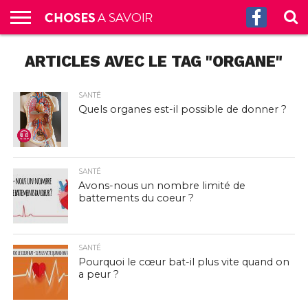
ACCUEIL
ARTICLES AVEC LE TAG "ORGANE"
CULTURE
SCIENCES
SANTÉ
HISTOIRE
ÉCONOMIE
INCROYABLE
TECH
AUTRES
S’ABONNER
CONTACT
A
G.
!
AUX
PROPOS
PODCASTS
SANTÉ
Quels organes est-il possible de donner ?
SANTÉ
Avons-nous un nombre limité de
battements du coeur ?
SANTÉ
Pourquoi le cœur bat-il plus vite quand on
a peur ?