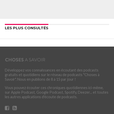
LES PLUS CONSULTÉS
Développez vos connaissances en écoutant des podcasts
gratuits et quotidiens sur le réseau de podcasts "Choses à
Savoir". Nous en publions de 8 à 15 par jour !
Vous pouvez écouter ces chroniques quotidiennes ici-même,
sur Apple Podcast, Google Podcast, Spotify, Deezer... et toutes
les autres applications d'écoute de podcasts.