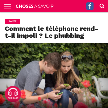
ACCUEIL
CULTURE
SCIENCES
SANTÉ
HISTOIRE
ÉCONOMIE
INCROYABLE
TECH
AUTRES
S’ABONNER
CONTACT
A
SANTÉ
G.
!
AUX
PROPOS
Comment le téléphone rend-
PODCASTS
t-il impoli ? Le phubbing