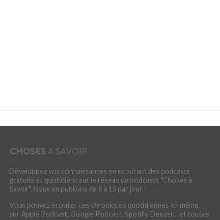
Développez vos connaissances en écoutant des podcasts
gratuits et quotidiens sur le réseau de podcasts "Choses à
Savoir". Nous en publions de 8 à 15 par jour !
Vous pouvez écouter ces chroniques quotidiennes ici-même,
sur Apple Podcast, Google Podcast, Spotify, Deezer... et toutes