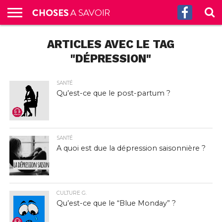
ACCUEIL
ARTICLES AVEC LE TAG
CULTURE
SCIENCES
SANTÉ
HISTOIRE
ÉCONOMIE
INCROYABLE
TECH
AUTRES
S’ABONNER
CONTACT
A
G.
!
AUX
PROPOS
PODCASTS
"DÉPRESSION"
SANTÉ
Qu’est-ce que le post-partum ?
SANTÉ
A quoi est due la dépression saisonnière ?
CULTURE G.
Qu’est-ce que le “Blue Monday” ?