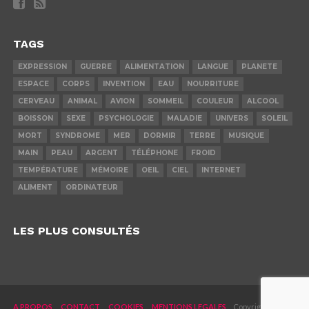
TAGS
EXPRESSION
GUERRE
ALIMENTATION
LANGUE
PLANETE
ESPACE
CORPS
INVENTION
EAU
NOURRITURE
CERVEAU
ANIMAL
AVION
SOMMEIL
COULEUR
ALCOOL
BOISSON
SEXE
PSYCHOLOGIE
MALADIE
UNIVERS
SOLEIL
MORT
SYNDROME
MER
DORMIR
TERRE
MUSIQUE
MAIN
PEAU
ARGENT
TÉLÉPHONE
FROID
TEMPÉRATURE
MÉMOIRE
OEIL
CIEL
INTERNET
ALIMENT
ORDINATEUR
LES PLUS CONSULTÉS
A PROPOS
CONTACT
COOKIES
MENTIONS LEGALES
Copyright © 2019