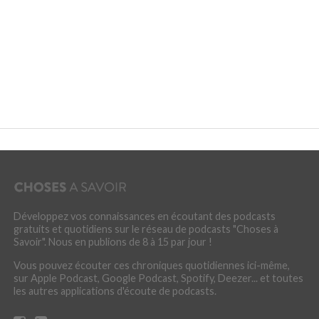
Développez vos connaissances en écoutant des podcasts
gratuits et quotidiens sur le réseau de podcasts "Choses à
Savoir". Nous en publions de 8 à 15 par jour !
Vous pouvez écouter ces chroniques quotidiennes ici-même,
sur Apple Podcast, Google Podcast, Spotify, Deezer... et toutes
les autres applications d'écoute de podcasts.