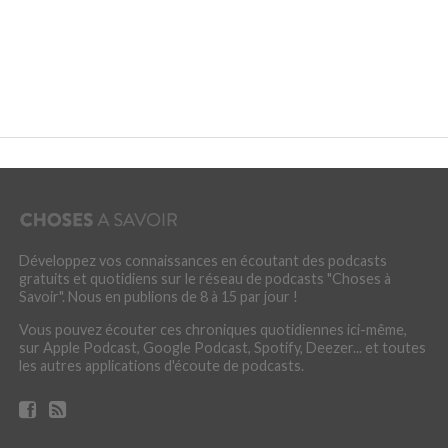
Développez vos connaissances en écoutant des podcasts
gratuits et quotidiens sur le réseau de podcasts "Choses à
Savoir". Nous en publions de 8 à 15 par jour !
Vous pouvez écouter ces chroniques quotidiennes ici-même,
sur Apple Podcast, Google Podcast, Spotify, Deezer... et toutes
les autres applications d'écoute de podcasts.