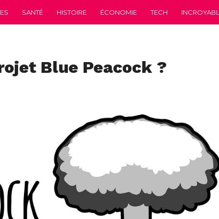
CES
SANTÉ
HISTOIRE
ÉCONOMIE
TECH
INCROYABLE
rojet Blue Peacock ?