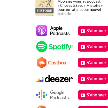
Abonnez-vous au podcast
« Choses à Savoir Histoire »
pour ne rater aucun nouvel
épisode:
S’abonner
S’abonner
S’abonner
S’abonner
S’abonner