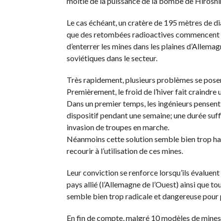
moitié de la puissance de la bombe de Hiroshim
Le cas échéant, un cratère de 195 mètres de dia
que des retombées radioactives commencent à f
d’enterrer les mines dans les plaines d’Allemag
soviétiques dans le secteur.
Très rapidement, plusieurs problèmes se posent
Premièrement, le froid de l’hiver fait craindr
Dans un premier temps, les ingénieurs pensent à
dispositif pendant une semaine; une durée suff
invasion de troupes en marche.
Néanmoins cette solution semble bien trop ha
recourir à l’utilisation de ces mines.
Leur conviction se renforce lorsqu’ils évalue
pays allié (l’Allemagne de l’Ouest) ainsi que to
semble bien trop radicale et dangereuse pour 
En fin de compte, malgré 10 modèles de mines