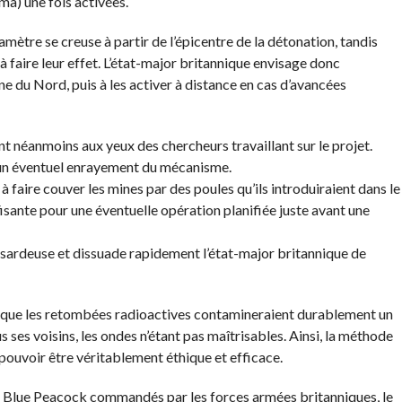
a) une fois activées.
mètre se creuse à partir de l’épicentre de la détonation, tandis
aire leur effet. L’état-major britannique envisage donc
ne du Nord, puis à les activer à distance en cas d’avancées
 néanmoins aux yeux des chercheurs travaillant sur le projet.
e un éventuel enrayement du mécanisme.
 faire couver les mines par des poules qu’ils introduiraient dans le
isante pour une éventuelle opération planifiée juste avant une
sardeuse et dissuade rapidement l’état-major britannique de
nt que les retombées radioactives contamineraient durablement un
us ses voisins, les ondes n’étant pas maîtrisables. Ainsi, la méthode
pouvoir être véritablement éthique et efficace.
 Blue Peacock commandés par les forces armées britanniques, le