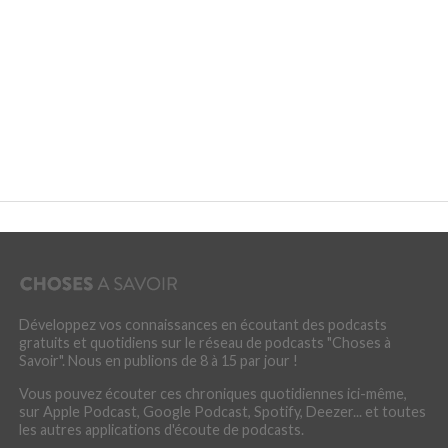
Développez vos connaissances en écoutant des podcasts
gratuits et quotidiens sur le réseau de podcasts "Choses à
Savoir". Nous en publions de 8 à 15 par jour !
Vous pouvez écouter ces chroniques quotidiennes ici-même,
sur Apple Podcast, Google Podcast, Spotify, Deezer... et toutes
les autres applications d'écoute de podcasts.