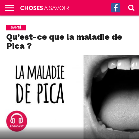
ACCUEIL
CULTURE
SCIENCES
SANTÉ
HISTOIRE
ÉCONOMIE
INCROYABLE
TECH
AUTRES
S’ABONNER
CONTACT
A
SANTÉ
G.
!
AUX
PROPOS
Qu’est-ce que la maladie de
PODCASTS
Pica ?