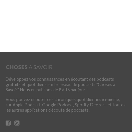
Développez vos connaissances en écoutant des podcasts
gratuits et quotidiens sur le réseau de podcasts "Choses à
Savoir". Nous en publions de 8 à 15 par jour !
Vous pouvez écouter ces chroniques quotidiennes ici-même,
sur Apple Podcast, Google Podcast, Spotify, Deezer... et toutes
les autres applications d'écoute de podcasts.