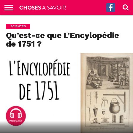
ACCUEIL
CULTURE
SCIENCES
SANTÉ
HISTOIRE
ÉCONOMIE
INCROYABLE
TECH
AUTRES
S’ABONNER
CONTACT
A
SCIENCES
G.
!
AUX
PROPOS
Qu’est-ce que L’Encylopédie
PODCASTS
de 1751 ?