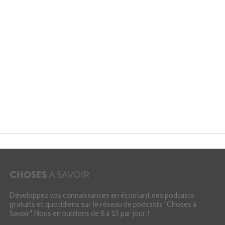
Développez vos connaissances en écoutant des podcasts
gratuits et quotidiens sur le réseau de podcasts "Choses à
Savoir". Nous en publions de 8 à 15 par jour !