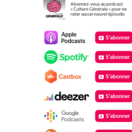
Abonnez-vous au podcast
« Culture Générale » pour ne
rater aucun nouvel épisode:
S’abonner
S’abonner
S’abonner
S’abonner
S’abonner