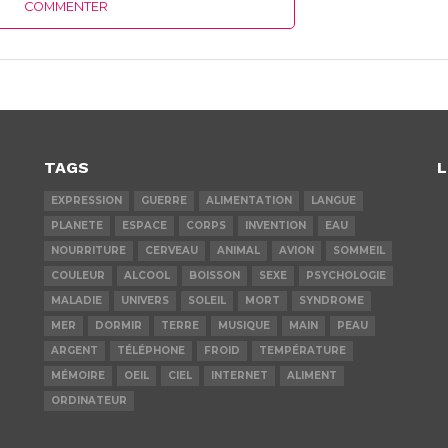
COMMENTER
TAGS
L
EXPRESSION
GUERRE
ALIMENTATION
LANGUE
PLANETE
ESPACE
CORPS
INVENTION
EAU
NOURRITURE
CERVEAU
ANIMAL
AVION
SOMMEIL
COULEUR
ALCOOL
BOISSON
SEXE
PSYCHOLOGIE
MALADIE
UNIVERS
SOLEIL
MORT
SYNDROME
MER
DORMIR
TERRE
MUSIQUE
MAIN
PEAU
ARGENT
TÉLÉPHONE
FROID
TEMPÉRATURE
MÉMOIRE
OEIL
CIEL
INTERNET
ALIMENT
ORDINATEUR