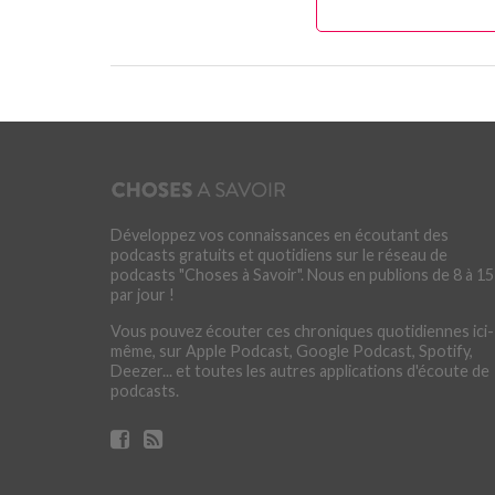
Développez vos connaissances en écoutant des
podcasts gratuits et quotidiens sur le réseau de
podcasts "Choses à Savoir". Nous en publions de 8 à 15
par jour !
Vous pouvez écouter ces chroniques quotidiennes ici-
même, sur Apple Podcast, Google Podcast, Spotify,
Deezer... et toutes les autres applications d'écoute de
podcasts.