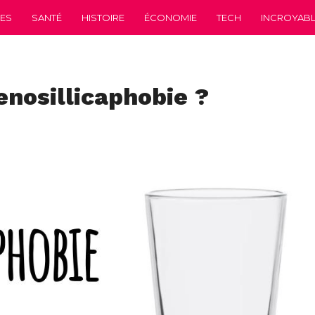
CES
SANTÉ
HISTOIRE
ÉCONOMIE
TECH
INCROYABLE
enosillicaphobie ?