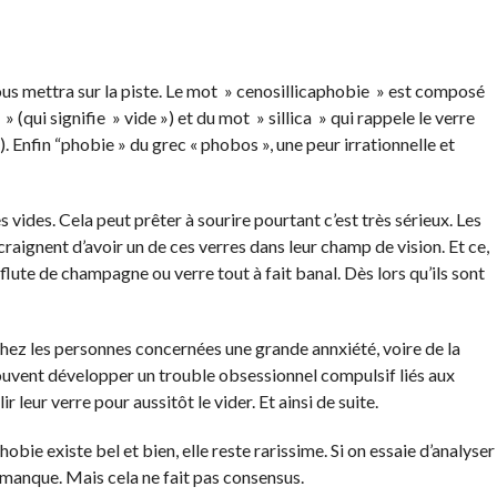
nous mettra sur la piste. Le mot » cenosillicaphobie » est composé
 (qui signifie » vide ») et du mot » sillica » qui rappele le verre
. Enfin “phobie » du grec « phobos », une peur irrationnelle et
 vides. Cela peut prêter à sourire pourtant c’est très sérieux. Les
raignent d’avoir un de ces verres dans leur champ de vision. Et ce,
, flute de champagne ou verre tout à fait banal. Dès lors qu’ils sont
chez les personnes concernées une grande annxiété, voire de la
 souvent développer un trouble obsessionnel compulsif liés aux
r leur verre pour aussitôt le vider. Et ainsi de suite.
bie existe bel et bien, elle reste rarissime. Si on essaie d’analyser
 manque. Mais cela ne fait pas consensus.