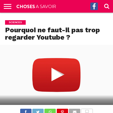
ACCUEIL
CULTURE
SCIENCES
SANTÉ
HISTOIRE
ÉCONOMIE
INCROYABLE
TECH
AUTRES
S’ABONNER
CONTACT
A
SCIENCES
G.
!
AUX
PROPOS
Pourquoi ne faut-il pas trop
PODCASTS
regarder Youtube ?