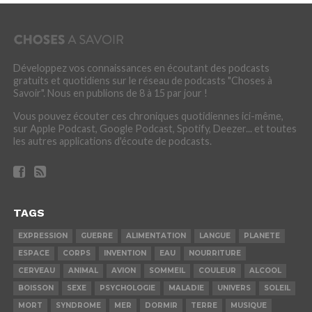
Développez vos connaissances en écoutant des podcasts
gratuits et quotidiens sur le réseau de podcasts "Choses à
Savoir". Nous en publions de 8 à 15 par jour !
Vous pouvez écouter ces chroniques quotidiennes ici-même,
sur Apple Podcast, Google Podcast, Spotify, Deezer... et toutes
les autres applications d'écoute de podcasts.
TAGS
EXPRESSION
GUERRE
ALIMENTATION
LANGUE
PLANETE
ESPACE
CORPS
INVENTION
EAU
NOURRITURE
CERVEAU
ANIMAL
AVION
SOMMEIL
COULEUR
ALCOOL
BOISSON
SEXE
PSYCHOLOGIE
MALADIE
UNIVERS
SOLEIL
MORT
SYNDROME
MER
DORMIR
TERRE
MUSIQUE