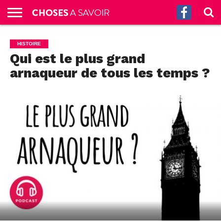
ACCUEIL
CULTURE
SCIENCES
SANTÉ
HISTOIRE
ÉCONOMIE
INCROYABLE
TECH
AUTRES
S’ABONNER
CONTACT
A
HISTOIRE
G.
!
AUX
PROPOS
Qui est le plus grand
PODCASTS
arnaqueur de tous les temps ?