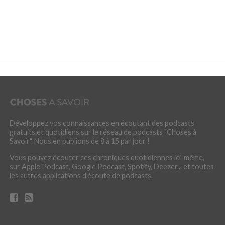
Développez vos connaissances en écoutant des podcasts
gratuits et quotidiens sur le réseau de podcasts "Choses à
Savoir". Nous en publions de 8 à 15 par jour !
Vous pouvez écouter ces chroniques quotidiennes ici-même,
sur Apple Podcast, Google Podcast, Spotify, Deezer... et toutes
les autres applications d'écoute de podcasts.