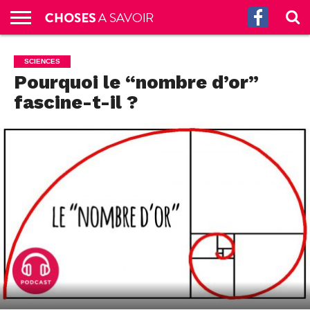
ACCUEIL
CULTURE
SCIENCES
SANTÉ
HISTOIRE
ÉCONOMIE
INCROYABLE
TECH
AUTRES
S’ABONNER
CONTACT
A
SCIENCES
G.
!
AUX
PROPOS
Pourquoi le “nombre d’or”
PODCASTS
fascine-t-il ?