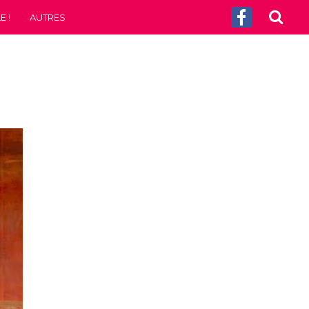
 !
AUTRES