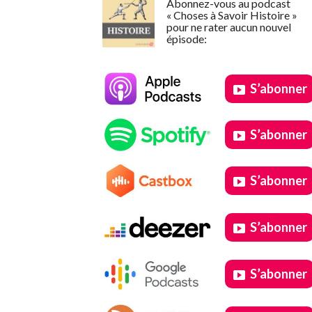
Abonnez-vous au podcast
« Choses à Savoir Histoire »
pour ne rater aucun nouvel
épisode:
S’abonner
S’abonner
S’abonner
S’abonner
S’abonner