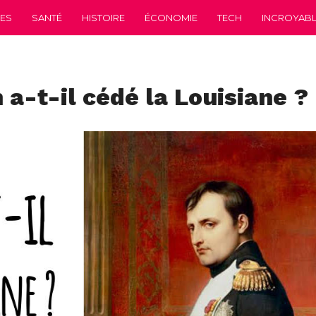
CES
SANTÉ
HISTOIRE
ÉCONOMIE
TECH
INCROYABLE
a-t-il cédé la Louisiane ?