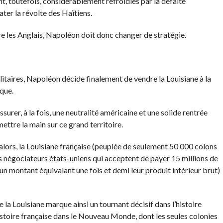
t, toutefois, considérablement refroidies par la défaite
ter la révolte des Haïtiens.
e les Anglais, Napoléon doit donc changer de stratégie.
ilitaires, Napoléon décide finalement de vendre la Louisiane à la
que.
surer, à la fois, une neutralité américaine et une solide rentrée
ettre la main sur ce grand territoire.
’alors, la Louisiane française (peuplée de seulement 50 000 colons
s négociateurs états-uniens qui acceptent de payer 15 millions de
un montant équivalant une fois et demi leur produit intérieur brut)
 la Louisiane marque ainsi un tournant décisif dans l’histoire
histoire française dans le Nouveau Monde, dont les seules colonies