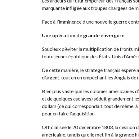
Les ardeurs du futur empereur des Français son
marquante infligée aux troupes chargées de ma
Face à l’imminence d’une nouvelle guerre contr
Une opération de grande envergure
Soucieux d’éviter la multiplication de fronts m
toute jeune république des États-Unis d’Améri
De cette manière, le stratège français espère as
d’argent, tout en en empêchant les Anglais de m
Bien plus vaste que les colonies américaines d
et de quelques esclaves) séduit grandement le
dollars (ce qui correspondait, tout de même, à 
pour en faire l’acquisition.
Officialisée le 20 décembre 1803, la cession de
américaine, tandis qu’elle met fin à la grande 