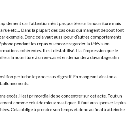
pidement car l’attention n’est pas portée sur la nourriture mais
 la rue etc… Dans la plupart des cas ceux qui mangent debout font
r exemple. Donc cela vaut aussi pour d’autres comportements
hone pendant les repas ou encore regarder la télévision.
mations cohérentes. Il est déstabilisé. Il a l’impression que le
imilera la nourriture à un en-cas et en demandera davantage afin
sition perturbe le processus digestif. En mangeant ainsi on a
s ballonnements.
s excès, il est primordial de se concentrer sur cet acte. Tout un
ment comme celui de mieux mastiquer. Il faut aussi penser le plus
hées. Cela oblige à prendre son temps et donc au final à atteindre