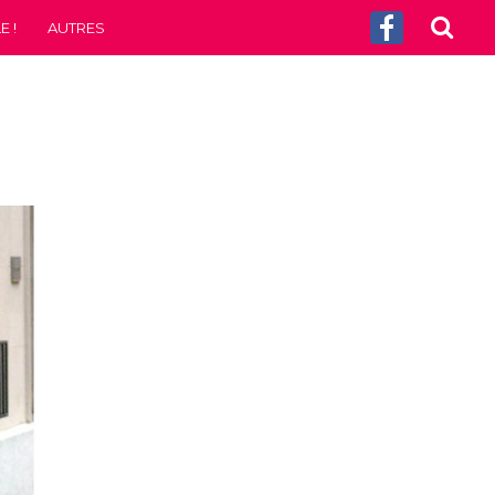
 !
AUTRES