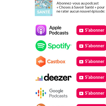
Abonnez-vous au podcast
« Choses à Savoir Santé » pour
ne rater aucun nouvel épisode:
S’abonner
S’abonner
S’abonner
S’abonner
S’abonner