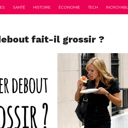
CES
SANTÉ
HISTOIRE
ÉCONOMIE
TECH
INCROYABLE
bout fait-il grossir ?