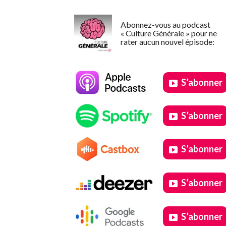
Abonnez-vous au podcast
« Culture Générale » pour ne
rater aucun nouvel épisode:
S’abonner
S’abonner
S’abonner
S’abonner
S’abonner