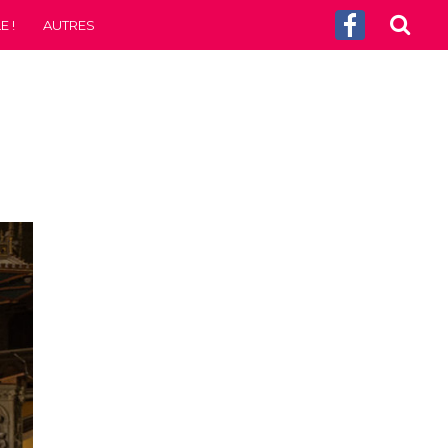
 !
AUTRES