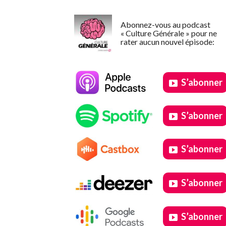
Abonnez-vous au podcast
« Culture Générale » pour ne
rater aucun nouvel épisode:
S’abonner
S’abonner
S’abonner
S’abonner
S’abonner