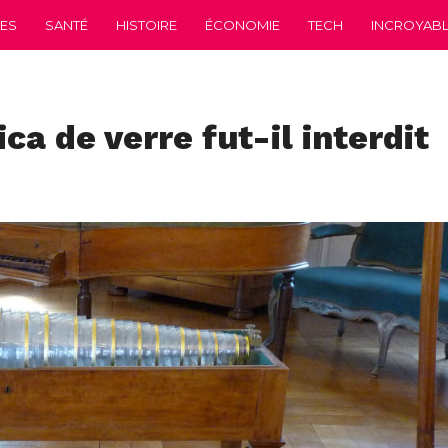
CES
SANTÉ
HISTOIRE
ÉCONOMIE
TECH
INCROYABLE
a de verre fut-il interdit