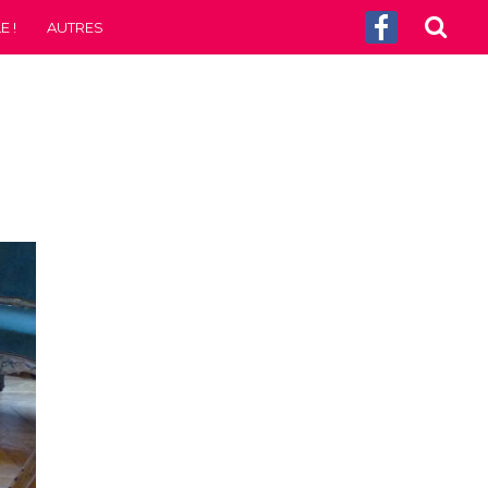
 !
AUTRES