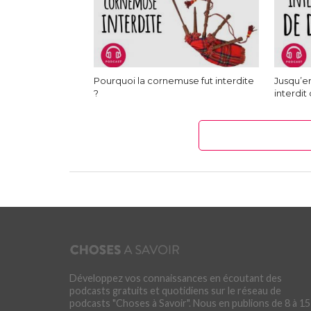
Pourquoi la cornemuse fut interdite
Jusqu’en
?
interdit
Développez vos connaissances en écoutant des
podcasts gratuits et quotidiens sur le réseau de
podcasts "Choses à Savoir". Nous en publions de 8 à 15