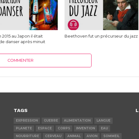
 2015 au Japon il était
Beethoven fut un précurseur du jazz
 de danser après minuit
COMMENTER
TAGS
L
EXPRESSION
GUERRE
ALIMENTATION
LANGUE
PLANETE
ESPACE
CORPS
INVENTION
EAU
NOURRITURE
CERVEAU
ANIMAL
AVION
SOMMEIL