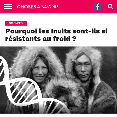
ACCUEIL
CULTURE
SCIENCES
SANTÉ
HISTOIRE
ÉCONOMIE
INCROYABLE
TECH
AUTRES
S’ABONNER
CONTACT
A
SCIENCES
G.
!
AUX
PROPOS
Pourquoi les Inuits sont-ils si
PODCASTS
résistants au froid ?