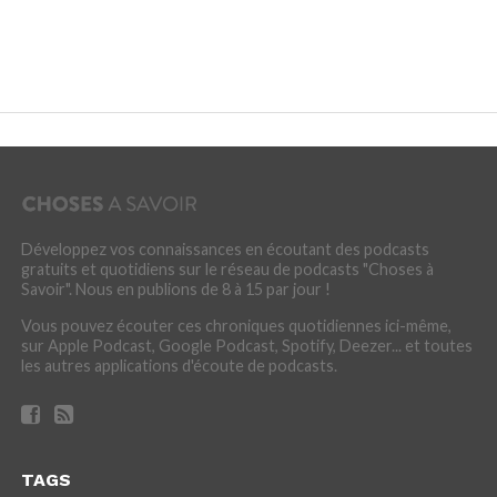
Développez vos connaissances en écoutant des podcasts
gratuits et quotidiens sur le réseau de podcasts "Choses à
Savoir". Nous en publions de 8 à 15 par jour !
Vous pouvez écouter ces chroniques quotidiennes ici-même,
sur Apple Podcast, Google Podcast, Spotify, Deezer... et toutes
les autres applications d'écoute de podcasts.
TAGS