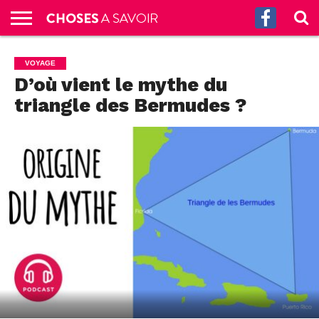
ACCUEIL
CULTURE
SCIENCES
SANTÉ
HISTOIRE
ÉCONOMIE
INCROYABLE
TECH
AUTRES
S’ABONNER
CONTACT
A
VOYAGE
G.
!
AUX
PROPOS
D’où vient le mythe du
PODCASTS
triangle des Bermudes ?