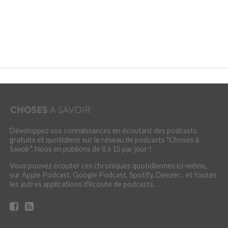
Développez vos connaissances en écoutant des podcasts
gratuits et quotidiens sur le réseau de podcasts "Choses à
Savoir". Nous en publions de 8 à 15 par jour !
Vous pouvez écouter ces chroniques quotidiennes ici-même,
sur Apple Podcast, Google Podcast, Spotify, Deezer... et toutes
les autres applications d'écoute de podcasts.