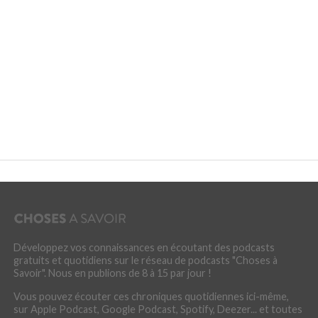
Développez vos connaissances en écoutant des podcasts
gratuits et quotidiens sur le réseau de podcasts "Choses à
Savoir". Nous en publions de 8 à 15 par jour !
Vous pouvez écouter ces chroniques quotidiennes ici-même,
sur Apple Podcast, Google Podcast, Spotify, Deezer... et toutes