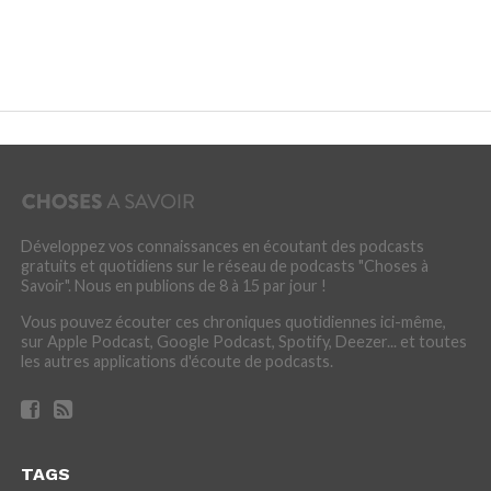
Développez vos connaissances en écoutant des podcasts
gratuits et quotidiens sur le réseau de podcasts "Choses à
Savoir". Nous en publions de 8 à 15 par jour !
Vous pouvez écouter ces chroniques quotidiennes ici-même,
sur Apple Podcast, Google Podcast, Spotify, Deezer... et toutes
les autres applications d'écoute de podcasts.
TAGS