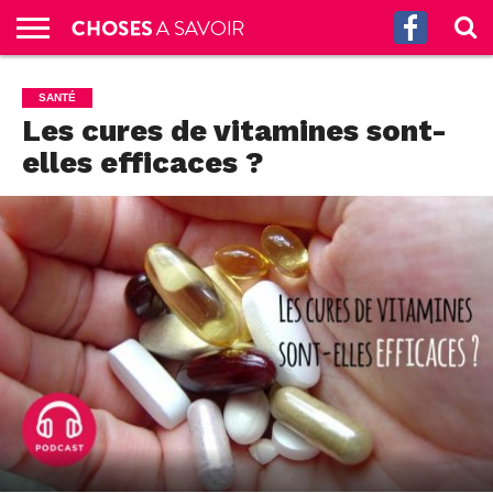
ACCUEIL
CULTURE
SCIENCES
SANTÉ
HISTOIRE
ÉCONOMIE
INCROYABLE
TECH
AUTRES
S’ABONNER
CONTACT
A
SANTÉ
G.
!
AUX
PROPOS
Les cures de vitamines sont-
PODCASTS
elles efficaces ?