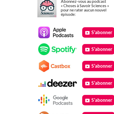
Abonnez-vous au podcast
« Choses à Savoir Sciences »
pour ne rater aucun nouvel
épisode:
S’abonner
S’abonner
S’abonner
S’abonner
S’abonner