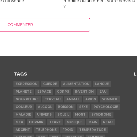
e d’absence
modifie durablement votre cerveau
?
COMMENTER
TAGS
L
EXPRESSION
GUERRE
ALIMENTATION
LANGUE
PLANETE
ESPACE
CORPS
INVENTION
EAU
NOURRITURE
CERVEAU
ANIMAL
AVION
SOMMEIL
COULEUR
ALCOOL
BOISSON
SEXE
PSYCHOLOGIE
MALADIE
UNIVERS
SOLEIL
MORT
SYNDROME
MER
DORMIR
TERRE
MUSIQUE
MAIN
PEAU
ARGENT
TÉLÉPHONE
FROID
TEMPÉRATURE