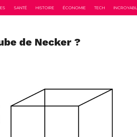
CES
SANTÉ
HISTOIRE
ÉCONOMIE
TECH
INCROYABLE
cube de Necker ?