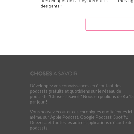
personnages de Disney portent-ils
messag
des gants ?
Développez vos connaissances en écoutant des
podcasts gratuits et quotidiens sur le réseau de
podcasts "Choses à Savoir". Nous en publions de 8 à 15
par jour !
Vous pouvez écouter ces chroniques quotidiennes ici-
même, sur Apple Podcast, Google Podcast, Spotify,
Deezer... et toutes les autres applications d'écoute de
podcasts.