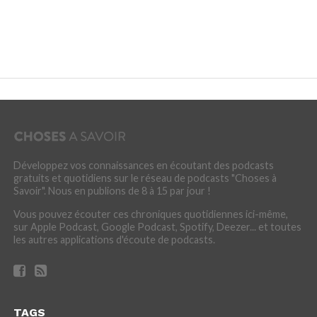
Développez vos connaissances en écoutant des podcasts
gratuits et quotidiens sur le réseau de podcasts "Choses à
Savoir". Nous en publions de 8 à 15 par jour !
Vous pouvez écouter ces chroniques quotidiennes ici-même,
sur Apple Podcast, Google Podcast, Spotify, Deezer... et toutes
les autres applications d'écoute de podcasts.
TAGS