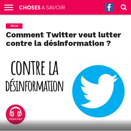
ACCUEIL
CULTURE
SCIENCES
SANTÉ
HISTOIRE
ÉCONOMIE
INCROYABLE
TECH
AUTRES
S’ABONNER
CONTACT
A
TECH
G.
!
AUX
PROPOS
Comment Twitter veut lutter
PODCASTS
contre la désinformation ?