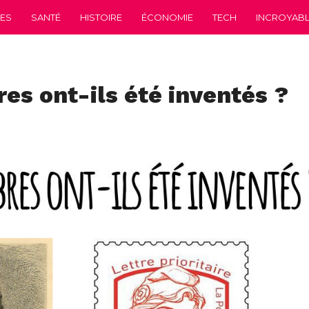
CES
SANTÉ
HISTOIRE
ÉCONOMIE
TECH
INCROYABLE
s ont-ils été inventés ?