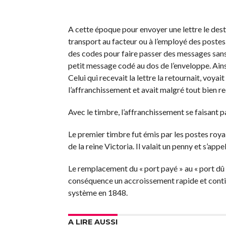
A cette époque pour envoyer une lettre le destina
transport au facteur ou à l’employé des postes. 
des codes pour faire passer des messages sans a
petit message codé au dos de l’enveloppe. Ainsi 
Celui qui recevait la lettre la retournait, voyait 
l’affranchissement et avait malgré tout bien r
Avec le timbre, l’affranchissement se faisant p
Le premier timbre fut émis par les postes royale
de la reine Victoria. Il valait un penny et s’appe
Le remplacement du « port payé » au « port dû »
conséquence un accroissement rapide et cont
système en 1848.
A LIRE AUSSI