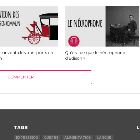
e inventa les transports en
Qu’est-ce que le nécrophone
n
d’Edison ?
COMMENTER
TAGS
L
EXPRESSION
GUERRE
ALIMENTATION
LANGUE