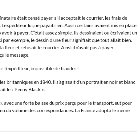
taire était censé payer, s’il acceptait le courrier, les frais de
L’expéditeur lui, ne payait rien. Aussi certains avaient mis en place
voir à payer. C’était assez simple. Ils dessinaient ou écrivaient un
par exemple, le dessin d’une fleur signifiait que tout allait bien.
la fleur et refusait le courrier. Ainsi il n’avait pas à payer
eçu le message.
ar l’expéditeur, impossible de frauder !
s britanniques en 1840. Il s’agissait d’un portrait en noir et blanc
lait le « Penny Black ».
, avec une forte baisse du prix perçu pour le transport, eut pour
inu du volume des correspondances. La France adopta le même