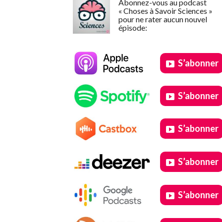
Abonnez-vous au podcast
« Choses à Savoir Sciences »
pour ne rater aucun nouvel
épisode:
S’abonner
S’abonner
S’abonner
S’abonner
S’abonner