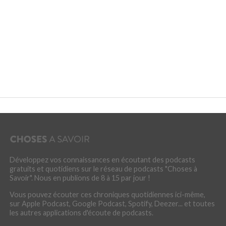
Développez vos connaissances en écoutant des podcasts
gratuits et quotidiens sur le réseau de podcasts "Choses à
Savoir". Nous en publions de 8 à 15 par jour !
Vous pouvez écouter ces chroniques quotidiennes ici-même,
sur Apple Podcast, Google Podcast, Spotify, Deezer... et toutes
les autres applications d'écoute de podcasts.