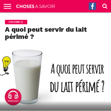
ACCUEIL
CULTURE
SCIENCES
SANTÉ
HISTOIRE
ÉCONOMIE
INCROYABLE
TECH
AUTRES
S’ABONNER
CONTACT
A
CULTURE G.
G.
!
AUX
PROPOS
A quoi peut servir du lait
PODCASTS
périmé ?