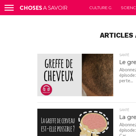
CULTURE G.
SCIEN
ARTICLES 
SANTÉ
Le gre
Abonnez-
épisode:
perte...
SANTÉ
La gre
Abonnez-
épisode:
Car...