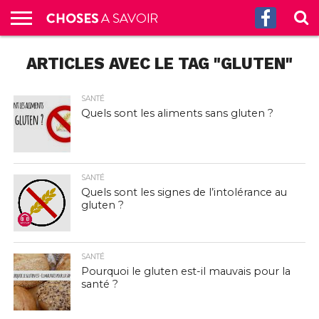
ACCUEIL
ARTICLES AVEC LE TAG "GLUTEN"
CULTURE
SCIENCES
SANTÉ
HISTOIRE
ÉCONOMIE
INCROYABLE
TECH
AUTRES
S’ABONNER
CONTACT
A
G.
!
AUX
PROPOS
PODCASTS
SANTÉ
Quels sont les aliments sans gluten ?
SANTÉ
Quels sont les signes de l’intolérance au
gluten ?
SANTÉ
Pourquoi le gluten est-il mauvais pour la
santé ?