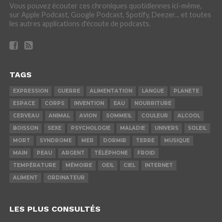
Vous pouvez écouter ces chroniques quotidiennes ici-même,
sur Apple Podcast, Google Podcast, Spotify, Deezer... et toutes
les autres applications d'écoute de podcasts.
TAGS
EXPRESSION
GUERRE
ALIMENTATION
LANGUE
PLANETE
ESPACE
CORPS
INVENTION
EAU
NOURRITURE
CERVEAU
ANIMAL
AVION
SOMMEIL
COULEUR
ALCOOL
BOISSON
SEXE
PSYCHOLOGIE
MALADIE
UNIVERS
SOLEIL
MORT
SYNDROME
MER
DORMIR
TERRE
MUSIQUE
MAIN
PEAU
ARGENT
TÉLÉPHONE
FROID
TEMPÉRATURE
MÉMOIRE
OEIL
CIEL
INTERNET
ALIMENT
ORDINATEUR
LES PLUS CONSULTÉS