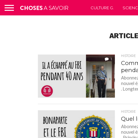
CULTURE G.
SCIEN
ARTICLE
HISTOIRE
1
Comme
penda
Abonnez-
nouvel é
. Longte
HISTOIRE
Quel l
Abonnez-
nouvel é
. Principa