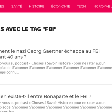
CES
SANTÉ
HISTOIRE
ÉCONOMIE
TECH
INCROYABLE
S AVEC LE TAG "FBI"
nt le nazi Georg Gaertner échappa au FBI
nt 40 ans ?
vous au podcast « Choses à Savoir Histoire » pour ne rater aucun
pisode: S’abonner S’abonner S’abonner S’abonner S’abonner S’abonne
mps connu...
ien existe-t-il entre Bonaparte et le FBI ?
vous au podcast « Choses à Savoir Histoire » pour ne rater aucun
pisode: S’abonner S’abonner S’abonner S’abonner S’abonner S’abonne
l service...