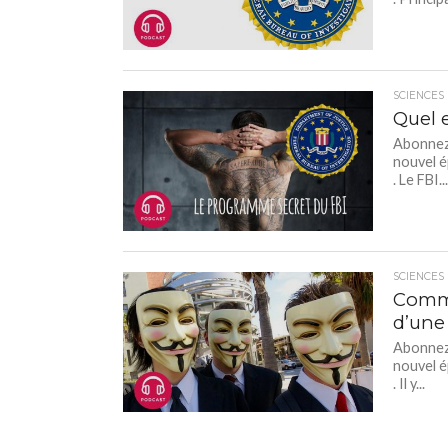
SCIENCES
Quel 
Abonnez-
nouvel é
. Le FBI..
SCIENCES
Commen
d’une
Abonnez-
nouvel é
. Il y...