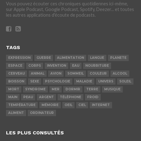
Vous pouvez écouter ces chroniques quotidiennes ici-même,
sur Apple Podcast, Google Podcast, Spotify, Deezer... et toutes
les autres applications d'écoute de podcasts.
TAGS
EXPRESSION
GUERRE
ALIMENTATION
LANGUE
PLANETE
ESPACE
CORPS
INVENTION
EAU
NOURRITURE
CERVEAU
ANIMAL
AVION
SOMMEIL
COULEUR
ALCOOL
BOISSON
SEXE
PSYCHOLOGIE
MALADIE
UNIVERS
SOLEIL
MORT
SYNDROME
MER
DORMIR
TERRE
MUSIQUE
MAIN
PEAU
ARGENT
TÉLÉPHONE
FROID
TEMPÉRATURE
MÉMOIRE
OEIL
CIEL
INTERNET
ALIMENT
ORDINATEUR
LES PLUS CONSULTÉS