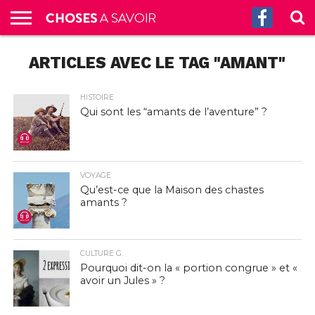
ACCUEIL
ARTICLES AVEC LE TAG "AMANT"
CULTURE
SCIENCES
SANTÉ
HISTOIRE
ÉCONOMIE
INCROYABLE
TECH
AUTRES
S’ABONNER
CONTACT
A
G.
!
AUX
PROPOS
PODCASTS
HISTOIRE
Qui sont les “amants de l’aventure” ?
VOYAGE
Qu’est-ce que la Maison des chastes
amants ?
CULTURE G.
Pourquoi dit-on la « portion congrue » et «
avoir un Jules » ?