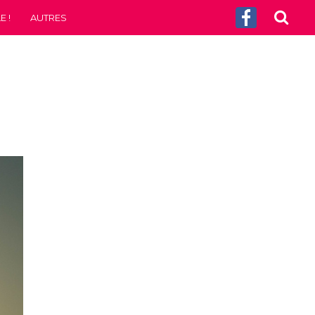
 !
AUTRES