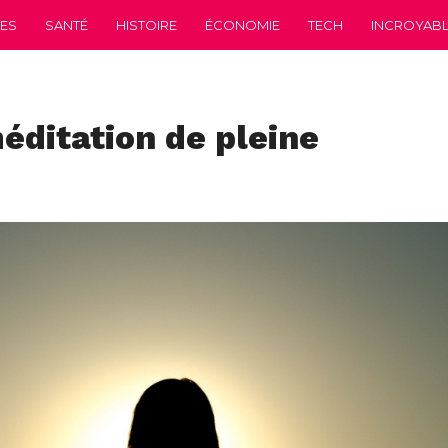
CES
SANTÉ
HISTOIRE
ÉCONOMIE
TECH
INCROYABLE
éditation de pleine