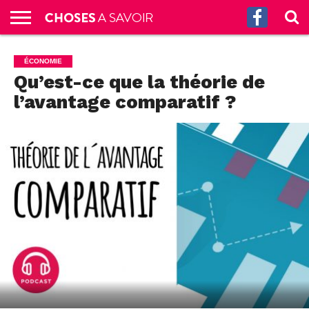
ACCUEIL
CULTURE
SCIENCES
SANTÉ
HISTOIRE
ÉCONOMIE
INCROYABLE
TECH
AUTRES
S’ABONNER
CONTACT
A
ÉCONOMIE
G.
!
AUX
PROPOS
Qu’est-ce que la théorie de
PODCASTS
l’avantage comparatif ?