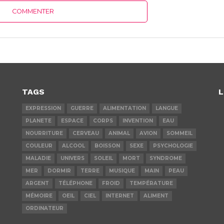
COMMENTER
TAGS
L
EXPRESSION
GUERRE
ALIMENTATION
LANGUE
PLANETE
ESPACE
CORPS
INVENTION
EAU
NOURRITURE
CERVEAU
ANIMAL
AVION
SOMMEIL
COULEUR
ALCOOL
BOISSON
SEXE
PSYCHOLOGIE
MALADIE
UNIVERS
SOLEIL
MORT
SYNDROME
MER
DORMIR
TERRE
MUSIQUE
MAIN
PEAU
ARGENT
TÉLÉPHONE
FROID
TEMPÉRATURE
MÉMOIRE
OEIL
CIEL
INTERNET
ALIMENT
ORDINATEUR