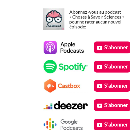
Abonnez-vous au podcast
« Choses à Savoir Sciences »
pour ne rater aucun nouvel
épisode:
S’abonner
S’abonner
S’abonner
S’abonner
S’abonner