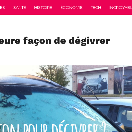
CES
SANTÉ
HISTOIRE
ÉCONOMIE
TECH
INCROYABLE
leure façon de dégivrer