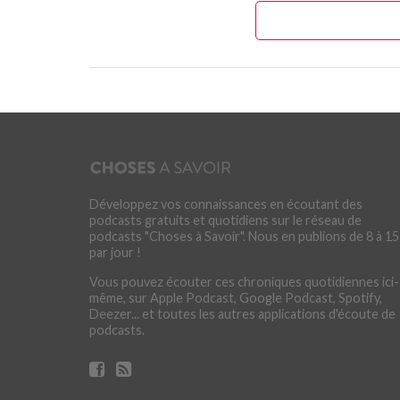
Développez vos connaissances en écoutant des
podcasts gratuits et quotidiens sur le réseau de
podcasts "Choses à Savoir". Nous en publions de 8 à 15
par jour !
Vous pouvez écouter ces chroniques quotidiennes ici-
même, sur Apple Podcast, Google Podcast, Spotify,
Deezer... et toutes les autres applications d'écoute de
podcasts.