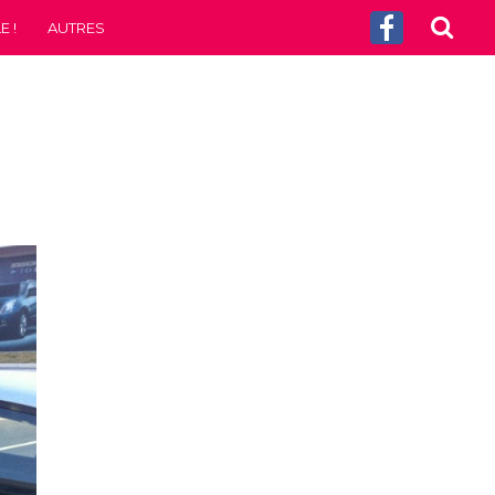
 !
AUTRES