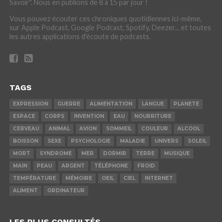
Savoir". Nous en publions de 8 à 15 par jour !
Vous pouvez écouter ces chroniques quotidiennes ici-même,
sur Apple Podcast, Google Podcast, Spotify, Deezer... et toutes
les autres applications d'écoute de podcasts.
TAGS
EXPRESSION
GUERRE
ALIMENTATION
LANGUE
PLANETE
ESPACE
CORPS
INVENTION
EAU
NOURRITURE
CERVEAU
ANIMAL
AVION
SOMMEIL
COULEUR
ALCOOL
BOISSON
SEXE
PSYCHOLOGIE
MALADIE
UNIVERS
SOLEIL
MORT
SYNDROME
MER
DORMIR
TERRE
MUSIQUE
MAIN
PEAU
ARGENT
TÉLÉPHONE
FROID
TEMPÉRATURE
MÉMOIRE
OEIL
CIEL
INTERNET
ALIMENT
ORDINATEUR
LES PLUS CONSULTÉS