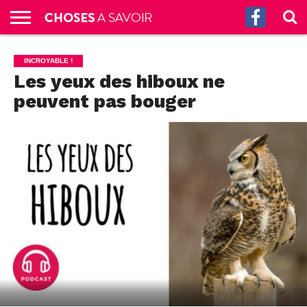
ACCUEIL
CULTURE
SCIENCES
SANTÉ
HISTOIRE
ÉCONOMIE
INCROYABLE
TECH
AUTRES
S’ABONNER
CONTACT
A
INCROYABLE !
G.
!
AUX
PROPOS
Les yeux des hiboux ne
PODCASTS
peuvent pas bouger