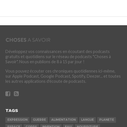
Développez vos connaissances en écoutant des podcasts
gratuits et quotidiens sur le réseau de podcasts "Choses à
Savoir". Nous en publions de 8 à 15 par jour !
Vous pouvez écouter ces chroniques quotidiennes ici-même,
sur Apple Podcast, Google Podcast, Spotify, Deezer... et toutes
les autres applications d'écoute de podcasts.
TAGS
EXPRESSION
GUERRE
ALIMENTATION
LANGUE
PLANETE
ESPACE
CORPS
INVENTION
EAU
NOURRITURE