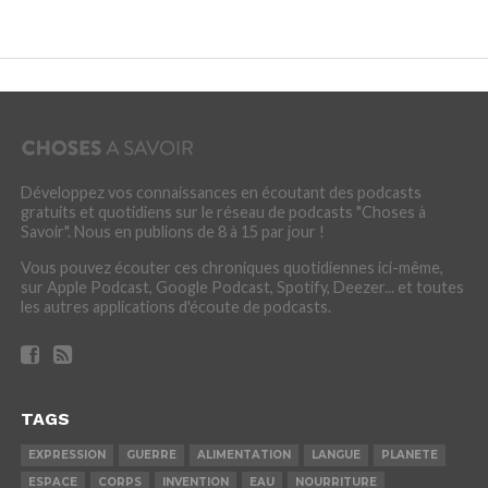
Développez vos connaissances en écoutant des podcasts
gratuits et quotidiens sur le réseau de podcasts "Choses à
Savoir". Nous en publions de 8 à 15 par jour !
Vous pouvez écouter ces chroniques quotidiennes ici-même,
sur Apple Podcast, Google Podcast, Spotify, Deezer... et toutes
les autres applications d'écoute de podcasts.
TAGS
EXPRESSION
GUERRE
ALIMENTATION
LANGUE
PLANETE
ESPACE
CORPS
INVENTION
EAU
NOURRITURE