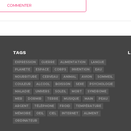
COMMENTER
TAGS
L
EXPRESSION
GUERRE
ALIMENTATION
LANGUE
PLANETE
ESPACE
CORPS
INVENTION
EAU
NOURRITURE
CERVEAU
ANIMAL
AVION
SOMMEIL
COULEUR
ALCOOL
BOISSON
SEXE
PSYCHOLOGIE
MALADIE
UNIVERS
SOLEIL
MORT
SYNDROME
MER
DORMIR
TERRE
MUSIQUE
MAIN
PEAU
ARGENT
TÉLÉPHONE
FROID
TEMPÉRATURE
MÉMOIRE
OEIL
CIEL
INTERNET
ALIMENT
ORDINATEUR