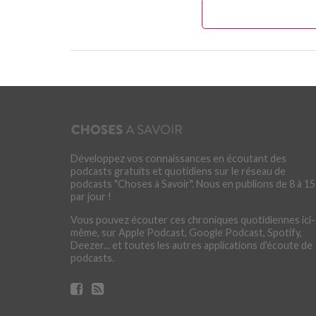
Développez vos connaissances en écoutant des
podcasts gratuits et quotidiens sur le réseau de
podcasts "Choses à Savoir". Nous en publions de 8 à 15
par jour !
Vous pouvez écouter ces chroniques quotidiennes ici-
même, sur Apple Podcast, Google Podcast, Spotify,
Deezer... et toutes les autres applications d'écoute de
podcasts.