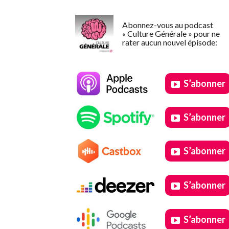
Abonnez-vous au podcast
« Culture Générale » pour ne
rater aucun nouvel épisode:
S’abonner
S’abonner
S’abonner
S’abonner
S’abonner