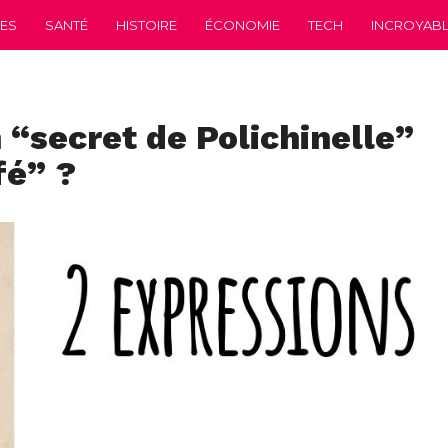
CES
SANTÉ
HISTOIRE
ÉCONOMIE
TECH
INCROYABLE
 “secret de Polichinelle”
fé” ?