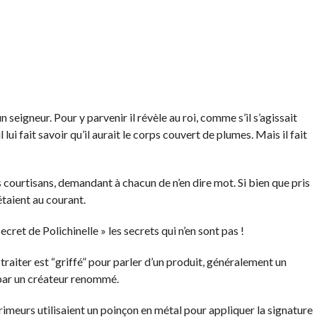
 seigneur. Pour y parvenir il révèle au roi, comme s’il s’agissait
l lui fait savoir qu’il aurait le corps couvert de plumes. Mais il fait
 courtisans, demandant à chacun de n’en dire mot. Si bien que pris
taient au courant.
cret de Polichinelle » les secrets qui n’en sont pas !
raiter est “griffé” pour parler d’un produit, généralement un
é par un créateur renommé.
meurs utilisaient un poinçon en métal pour appliquer la signature