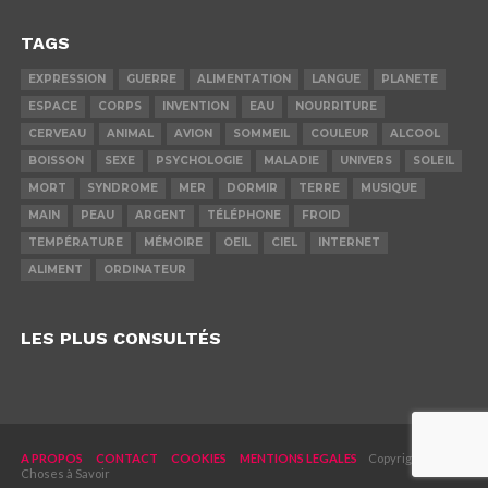
TAGS
EXPRESSION
GUERRE
ALIMENTATION
LANGUE
PLANETE
ESPACE
CORPS
INVENTION
EAU
NOURRITURE
CERVEAU
ANIMAL
AVION
SOMMEIL
COULEUR
ALCOOL
BOISSON
SEXE
PSYCHOLOGIE
MALADIE
UNIVERS
SOLEIL
MORT
SYNDROME
MER
DORMIR
TERRE
MUSIQUE
MAIN
PEAU
ARGENT
TÉLÉPHONE
FROID
TEMPÉRATURE
MÉMOIRE
OEIL
CIEL
INTERNET
ALIMENT
ORDINATEUR
LES PLUS CONSULTÉS
A PROPOS
CONTACT
COOKIES
MENTIONS LEGALES
Copyright © 2019
Choses à Savoir