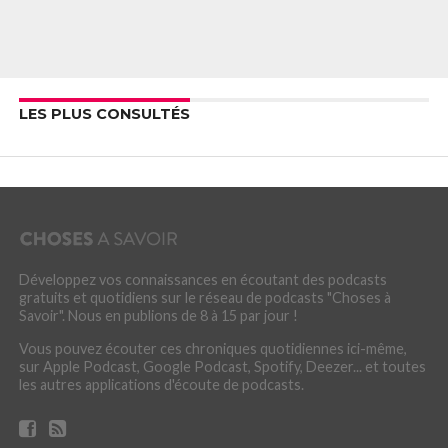
LES PLUS CONSULTÉS
Développez vos connaissances en écoutant des podcasts
gratuits et quotidiens sur le réseau de podcasts "Choses à
Savoir". Nous en publions de 8 à 15 par jour !
Vous pouvez écouter ces chroniques quotidiennes ici-même,
sur Apple Podcast, Google Podcast, Spotify, Deezer... et toutes
les autres applications d'écoute de podcasts.