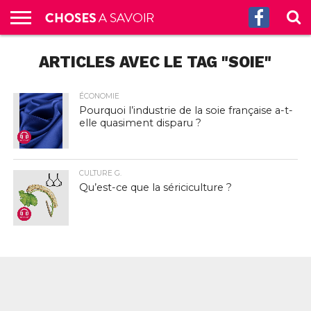
ACCUEIL
ARTICLES AVEC LE TAG "SOIE"
CULTURE
SCIENCES
SANTÉ
HISTOIRE
ÉCONOMIE
INCROYABLE
TECH
AUTRES
S’ABONNER
CONTACT
A
G.
!
AUX
PROPOS
PODCASTS
ÉCONOMIE
Pourquoi l’industrie de la soie française a-t-
elle quasiment disparu ?
CULTURE G.
Qu’est-ce que la sériciculture ?