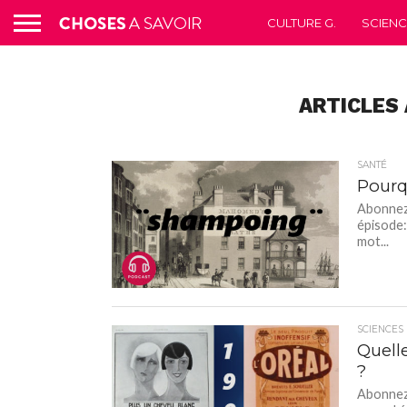
CULTURE G.
SCIEN
ARTICLES 
SANTÉ
Pourq
Abonnez-
épisode:
mot...
SCIENCES
Quelle
?
Abonnez-