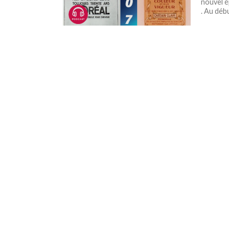
nouvel é
. Au débu