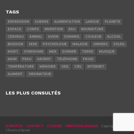
TAGS
EXPRESSION
GUERRE
ALIMENTATION
LANGUE
PLANETE
ESPACE
CORPS
INVENTION
EAU
NOURRITURE
CERVEAU
ANIMAL
AVION
SOMMEIL
COULEUR
ALCOOL
BOISSON
SEXE
PSYCHOLOGIE
MALADIE
UNIVERS
SOLEIL
MORT
SYNDROME
MER
DORMIR
TERRE
MUSIQUE
MAIN
PEAU
ARGENT
TÉLÉPHONE
FROID
TEMPÉRATURE
MÉMOIRE
OEIL
CIEL
INTERNET
ALIMENT
ORDINATEUR
LES PLUS CONSULTÉS
A PROPOS
CONTACT
COOKIES
MENTIONS LEGALES
Copyright © 2019
Choses à Savoir