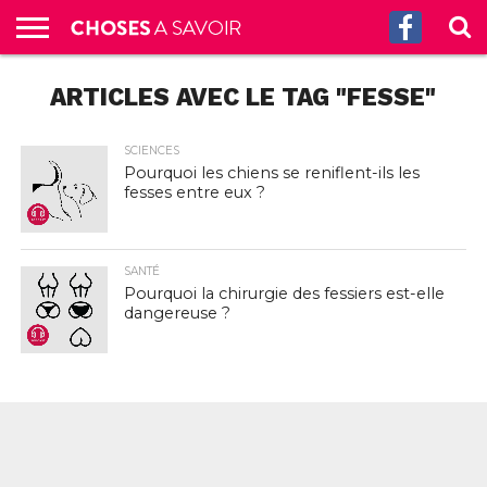
ACCUEIL
ARTICLES AVEC LE TAG "FESSE"
CULTURE
SCIENCES
SANTÉ
HISTOIRE
ÉCONOMIE
INCROYABLE
TECH
AUTRES
S’ABONNER
CONTACT
A
G.
!
AUX
PROPOS
PODCASTS
SCIENCES
Pourquoi les chiens se reniflent-ils les
fesses entre eux ?
SANTÉ
Pourquoi la chirurgie des fessiers est-elle
dangereuse ?