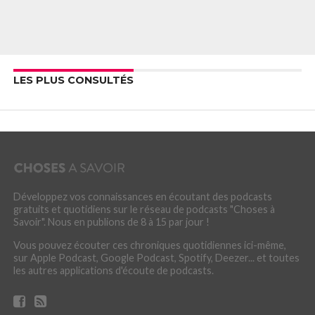
LES PLUS CONSULTÉS
Développez vos connaissances en écoutant des podcasts
gratuits et quotidiens sur le réseau de podcasts "Choses à
Savoir". Nous en publions de 8 à 15 par jour !
Vous pouvez écouter ces chroniques quotidiennes ici-même,
sur Apple Podcast, Google Podcast, Spotify, Deezer... et toutes
les autres applications d'écoute de podcasts.