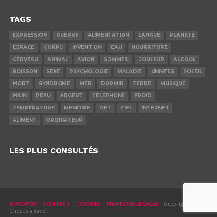
TAGS
EXPRESSION
GUERRE
ALIMENTATION
LANGUE
PLANETE
ESPACE
CORPS
INVENTION
EAU
NOURRITURE
CERVEAU
ANIMAL
AVION
SOMMEIL
COULEUR
ALCOOL
BOISSON
SEXE
PSYCHOLOGIE
MALADIE
UNIVERS
SOLEIL
MORT
SYNDROME
MER
DORMIR
TERRE
MUSIQUE
MAIN
PEAU
ARGENT
TÉLÉPHONE
FROID
TEMPÉRATURE
MÉMOIRE
OEIL
CIEL
INTERNET
ALIMENT
ORDINATEUR
LES PLUS CONSULTÉS
A PROPOS
CONTACT
COOKIES
MENTIONS LEGALES
Copyright © 2019
Choses à Savoir