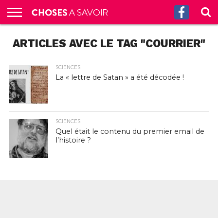
ACCUEIL
ARTICLES AVEC LE TAG "COURRIER"
CULTURE
SCIENCES
SANTÉ
HISTOIRE
ÉCONOMIE
INCROYABLE
TECH
AUTRES
S’ABONNER
CONTACT
A
G.
!
AUX
PROPOS
PODCASTS
SCIENCES
La « lettre de Satan » a été décodée !
SCIENCES
Quel était le contenu du premier email de
l’histoire ?