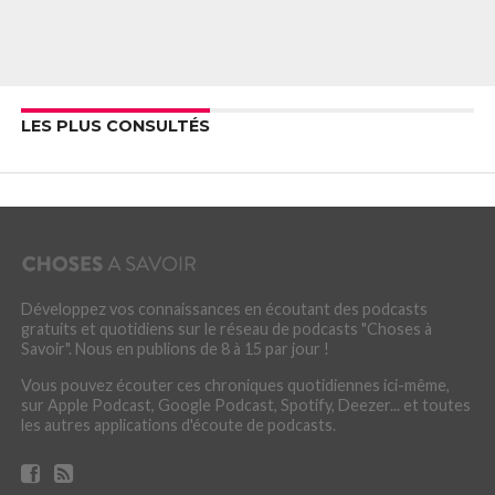
LES PLUS CONSULTÉS
Développez vos connaissances en écoutant des podcasts
gratuits et quotidiens sur le réseau de podcasts "Choses à
Savoir". Nous en publions de 8 à 15 par jour !
Vous pouvez écouter ces chroniques quotidiennes ici-même,
sur Apple Podcast, Google Podcast, Spotify, Deezer... et toutes
les autres applications d'écoute de podcasts.