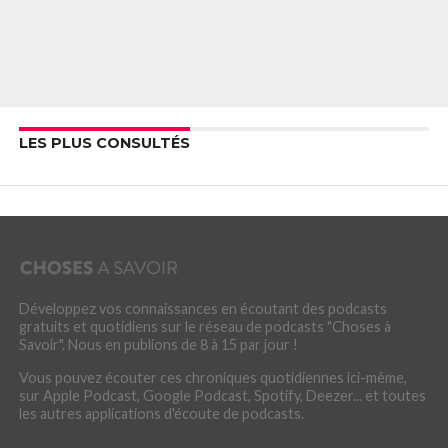
LES PLUS CONSULTÉS
Développez vos connaissances en écoutant des podcasts
gratuits et quotidiens sur le réseau de podcasts "Choses à
Savoir". Nous en publions de 8 à 15 par jour !
Vous pouvez écouter ces chroniques quotidiennes ici-même,
sur Apple Podcast, Google Podcast, Spotify, Deezer... et toutes
les autres applications d'écoute de podcasts.