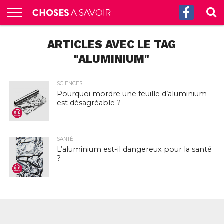
ACCUEIL
ARTICLES AVEC LE TAG
CULTURE
SCIENCES
SANTÉ
HISTOIRE
ÉCONOMIE
INCROYABLE
TECH
AUTRES
S’ABONNER
CONTACT
A
G.
!
AUX
PROPOS
PODCASTS
"ALUMINIUM"
SCIENCES
Pourquoi mordre une feuille d’aluminium
est désagréable ?
SANTÉ
L’aluminium est-il dangereux pour la santé
?