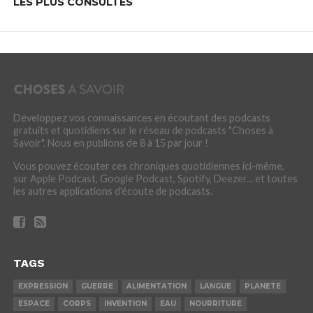
LES PLUS CONSULTÉS
Développez vos connaissances en écoutant des podcasts
gratuits et quotidiens sur le réseau de podcasts "Choses à
Savoir". Nous en publions de 8 à 15 par jour !
Vous pouvez écouter ces chroniques quotidiennes ici-même,
sur Apple Podcast, Google Podcast, Spotify, Deezer... et toutes
les autres applications d'écoute de podcasts.
TAGS
EXPRESSION
GUERRE
ALIMENTATION
LANGUE
PLANETE
ESPACE
CORPS
INVENTION
EAU
NOURRITURE