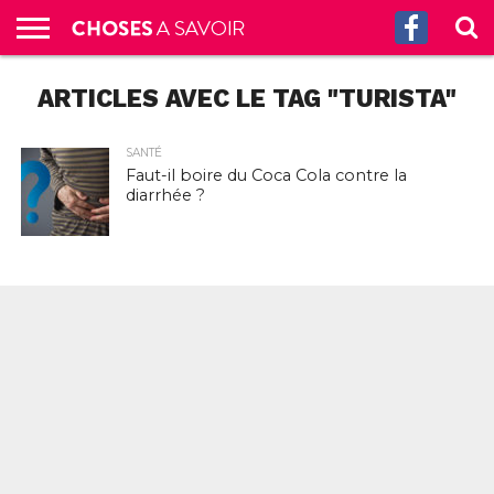
ACCUEIL
ARTICLES AVEC LE TAG "TURISTA"
CULTURE
SCIENCES
SANTÉ
HISTOIRE
ÉCONOMIE
INCROYABLE
TECH
AUTRES
S’ABONNER
CONTACT
A
G.
!
AUX
PROPOS
PODCASTS
SANTÉ
Faut-il boire du Coca Cola contre la
diarrhée ?