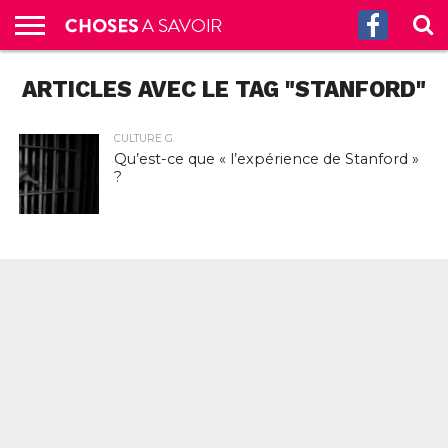
ACCUEIL
ARTICLES AVEC LE TAG "STANFORD"
CULTURE
SCIENCES
SANTÉ
HISTOIRE
ÉCONOMIE
INCROYABLE
TECH
AUTRES
S’ABONNER
CONTACT
A
G.
!
AUX
PROPOS
PODCASTS
CULTURE G.
Qu’est-ce que « l’expérience de Stanford »
?