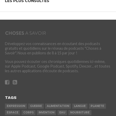
LES PLUS CONSULTÉS
Développez vos connaissances en écoutant des podcasts
gratuits et quotidiens sur le réseau de podcasts "Choses à
Savoir". Nous en publions de 8 à 15 par jour !
Vous pouvez écouter ces chroniques quotidiennes ici-même,
sur Apple Podcast, Google Podcast, Spotify, Deezer... et toutes
les autres applications d'écoute de podcasts.
TAGS
EXPRESSION
GUERRE
ALIMENTATION
LANGUE
PLANETE
ESPACE
CORPS
INVENTION
EAU
NOURRITURE