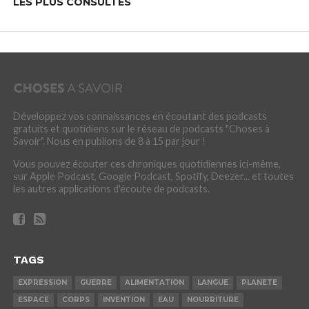
LES PLUS CONSULTÉS
Développez vos connaissances en écoutant des podcasts
gratuits et quotidiens sur le réseau de podcasts "Choses à
Savoir". Nous en publions de 8 à 15 par jour !
Vous pouvez écouter ces chroniques quotidiennes ici-même,
sur Apple Podcast, Google Podcast, Spotify, Deezer... et toutes
les autres applications d'écoute de podcasts.
TAGS
EXPRESSION
GUERRE
ALIMENTATION
LANGUE
PLANETE
ESPACE
CORPS
INVENTION
EAU
NOURRITURE