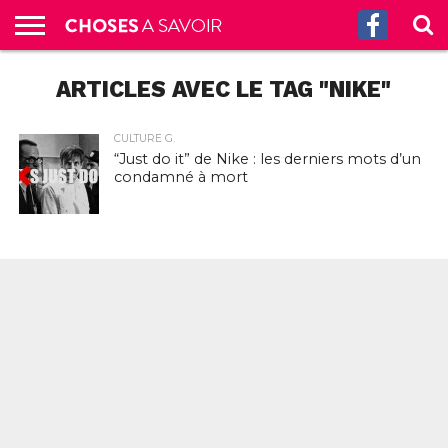
ACCUEIL
ARTICLES AVEC LE TAG "NIKE"
CULTURE
SCIENCES
SANTÉ
HISTOIRE
ÉCONOMIE
INCROYABLE
TECH
AUTRES
S’ABONNER
CONTACT
A
G.
!
AUX
PROPOS
PODCASTS
CULTURE G.
“Just do it” de Nike : les derniers mots d’un
condamné à mort