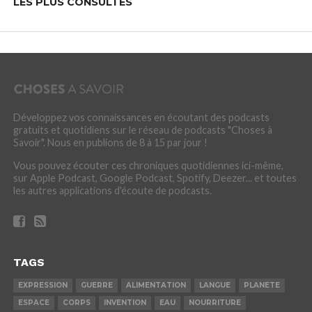
LES PLUS CONSULTÉS
Développez vos connaissances en écoutant des podcasts
gratuits et quotidiens sur le réseau de podcasts "Choses à
Savoir". Nous en publions de 8 à 15 par jour !
Vous pouvez écouter ces chroniques quotidiennes ici-même,
sur Apple Podcast, Google Podcast, Spotify, Deezer... et toutes
les autres applications d'écoute de podcasts.
TAGS
EXPRESSION
GUERRE
ALIMENTATION
LANGUE
PLANETE
ESPACE
CORPS
INVENTION
EAU
NOURRITURE