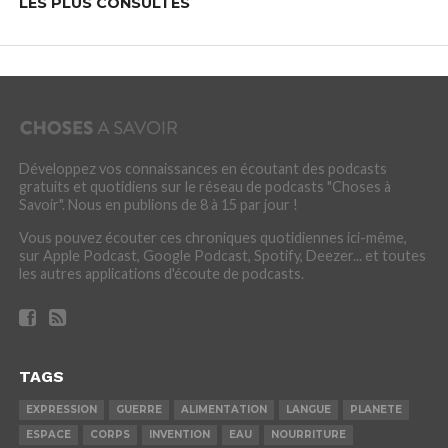
LES PLUS CONSULTÉS
Développez vos connaissances en écoutant des podcasts
gratuits et quotidiens sur le réseau de podcasts "Choses à
Savoir". Nous en publions de 8 à 15 par jour !
Vous pouvez écouter ces chroniques quotidiennes ici-même,
sur Apple Podcast, Google Podcast, Spotify, Deezer... et toutes
les autres applications d'écoute de podcasts.
TAGS
EXPRESSION
GUERRE
ALIMENTATION
LANGUE
PLANETE
ESPACE
CORPS
INVENTION
EAU
NOURRITURE