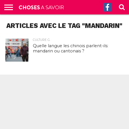
ACCUEIL
ARTICLES AVEC LE TAG "MANDARIN"
CULTURE
SCIENCES
SANTÉ
HISTOIRE
ÉCONOMIE
INCROYABLE
TECH
AUTRES
S’ABONNER
CONTACT
A
G.
!
AUX
PROPOS
PODCASTS
CULTURE G.
Quelle langue les chinois parlent-ils:
mandarin ou cantonais ?