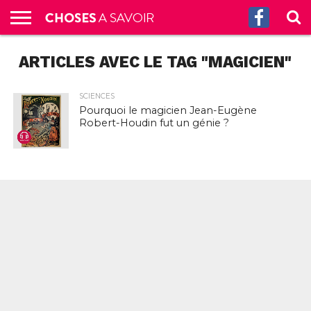
ACCUEIL
ARTICLES AVEC LE TAG "MAGICIEN"
CULTURE
SCIENCES
SANTÉ
HISTOIRE
ÉCONOMIE
INCROYABLE
TECH
AUTRES
S’ABONNER
CONTACT
A
G.
!
AUX
PROPOS
PODCASTS
SCIENCES
Pourquoi le magicien Jean-Eugène
Robert-Houdin fut un génie ?