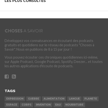
LES PLUS CONSULTÉS
Développez vos connaissances en écoutant des podcasts
gratuits et quotidiens sur le réseau de podcasts "Choses à
Savoir". Nous en publions de 8 à 15 par jour !
Vous pouvez écouter ces chroniques quotidiennes ici-même,
sur Apple Podcast, Google Podcast, Spotify, Deezer... et toutes
les autres applications d'écoute de podcasts.
TAGS
EXPRESSION
GUERRE
ALIMENTATION
LANGUE
PLANETE
ESPACE
CORPS
INVENTION
EAU
NOURRITURE