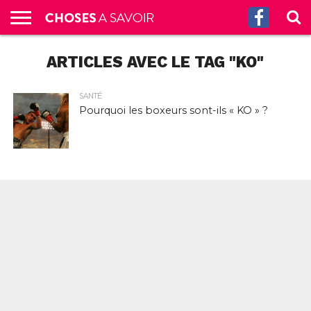
ACCUEIL
ARTICLES AVEC LE TAG "KO"
CULTURE
SCIENCES
SANTÉ
HISTOIRE
ÉCONOMIE
INCROYABLE
TECH
AUTRES
S’ABONNER
CONTACT
A
G.
!
AUX
PROPOS
PODCASTS
SANTÉ
Pourquoi les boxeurs sont-ils « KO » ?