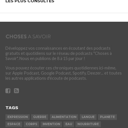
LES PLUS CONSULTÉS
Développez vos connaissances en écoutant des podcasts
gratuits et quotidiens sur le réseau de podcasts "Choses à
Savoir". Nous en publions de 8 à 15 par jour !
Vous pouvez écouter ces chroniques quotidiennes ici-même,
sur Apple Podcast, Google Podcast, Spotify, Deezer... et toutes
les autres applications d'écoute de podcasts.
TAGS
EXPRESSION
GUERRE
ALIMENTATION
LANGUE
PLANETE
ESPACE
CORPS
INVENTION
EAU
NOURRITURE